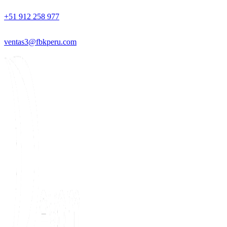
+51 912 258 977
ventas3@fbkperu.com