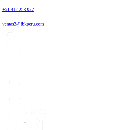
+51 912 258 977
ventas3@fbkperu.com