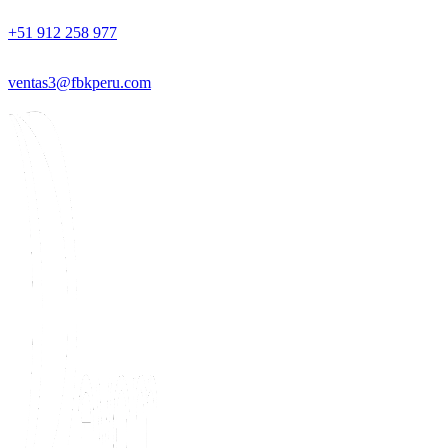
+51 912 258 977
ventas3@fbkperu.com